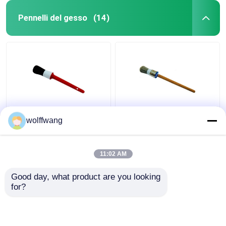
Pennelli del gesso
(14)
Pennelli a gesso in
Pennello a gesso tondo
wolffwang
setola nera sintetica
con trucioli cavi
per mobili in legno
Filamento di poliestere
Manico in legno
11:02 AM
laccato
Miglior prezzo
Miglior prezzo
Good day, what product are you looking 
for?
Contattaci
Contattaci