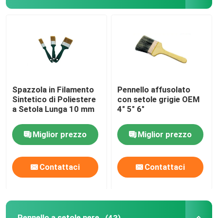
Pennello a setole nere
Pennello a setole bianche
Pennelli del gesso
Spazzola in Filamento
Pennello affusolato
Sintetico di Poliestere
con setole grigie OEM
a Setola Lunga 10 mm
4" 5" 6"
Pennello per radiatori
Miglior prezzo
Miglior prezzo
Rullo di vernice ricaricabile
Contattaci
Contattaci
Rullo per dipingere in microfibra
Spazzola a rullo per pittura domestica
Pennello a setole nere
(43)