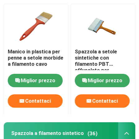
Fatory Tour
Controllo di qualità
Manico in plastica per
Spazzola a setole
Contattaci
penne a setole morbide
sintetiche con
a filamento cavo
filamento PBT
affusolato per
dipingere 6 pollici
notizie
Miglior prezzo
Miglior prezzo
Tutti i casi
Contattaci
Contattaci
Pennello per la casa
Spazzola a filamento sintetico
(36)
Spazzola a filamento sintetico