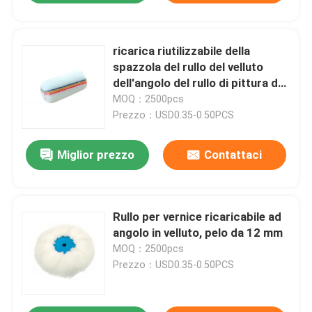
ricarica riutilizzabile della
spazzola del rullo del velluto
dell'angolo del rullo di pittura del
mucchio di 12mm
MOQ：2500pcs
Prezzo：USD0.35-0.50PCS
Miglior prezzo
Contattaci
Rullo per vernice ricaricabile ad
angolo in velluto, pelo da 12 mm
MOQ：2500pcs
Prezzo：USD0.35-0.50PCS