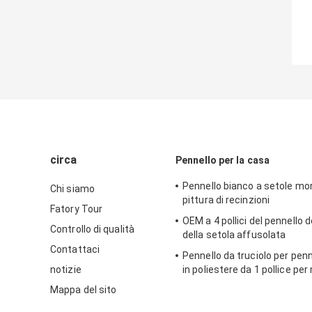
circa
Pennello per la casa
Pennello bianco a setole mor
Chi siamo
pittura di recinzioni
Fatory Tour
OEM a 4 pollici del pennello 
Controllo di qualità
della setola affusolata
Contattaci
Pennello da truciolo per pen
notizie
in poliestere da 1 pollice per
rinfusa
Mappa del sito