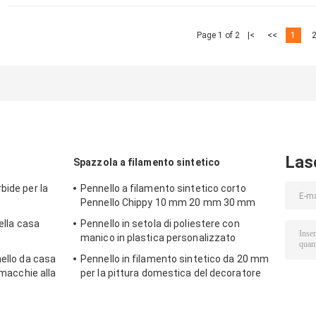
Page 1 of 2
|<
<<
1
Las
Spazzola a filamento sintetico
bide per la
Pennello a filamento sintetico corto
Pennello Chippy 10 mm 20 mm 30 mm
della casa
Pennello in setola di poliestere con
manico in plastica personalizzato
nello da casa
Pennello in filamento sintetico da 20 mm
 macchie alla
per la pittura domestica del decoratore