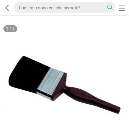
1
/
1