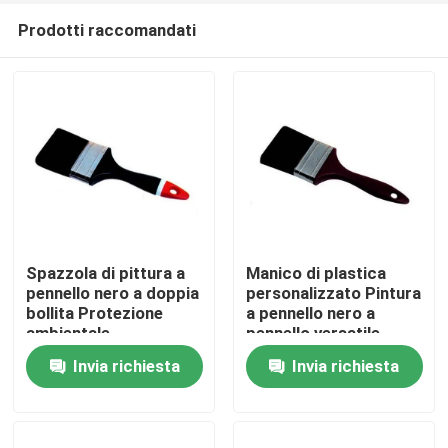
Prodotti raccomandati
Spazzola di pittura a
Manico di plastica
pennello nero a doppia
personalizzato Pintura
bollita Protezione
a pennello nero a
Casa
ambientale
pennello versatile
Invia richiesta
Invia richiesta
Prodotti
Chi siamo