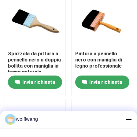
Fatory Tour
Controllo di qualità
Spazzola da pittura a
Pintura a pennello
Contattaci
pennello nero a doppia
nero con maniglia di
bollita con maniglia in
legno professionale
legno naturale
notizie
Invia richiesta
Invia richiesta
Tutti i casi
Pennello per la casa
wolffwang
Spazzola a filamento sintetico