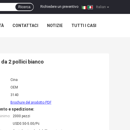
Richiedere un preventivo
Ricerca
|
Italian
TÀ
CONTATTACI
NOTIZIE
TUTTI I CASI
da 2 pollici bianco
Cina
OEM
3140
Brochure del prodotto PDF
nto e spedizione:
minimo:
2000 pezzi
USD0.50-5.00/Pc