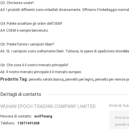
Q3: Che borsa usate?
A3: I prodotti differenti sono imballati diversamente. Offriamo l'imballaggio normale
Q4: Potete accettare gli ordini dell'OEM?
A4: L'OEM è sempre benvenuto.
Q5: Potete fornire i campioni liberi?
A5: Sì, i campioni sono solitamente liberi. Tuttavia, le spese di spedizione dovrebb
Q6: Che cosa è il vostro mercato principale?
A6: Il nostro mercato principale è il mercato europeo.
,
,
Prodotto Tag:
pennello setola bianca
pennello per legno
pennello per vernice p
Dettagli di contatto
Invia la tu
WUHAN EPOCH TRADING COMPANY LIMITED
Persona di contatto:
wolffwang
Telefono:
13871491608