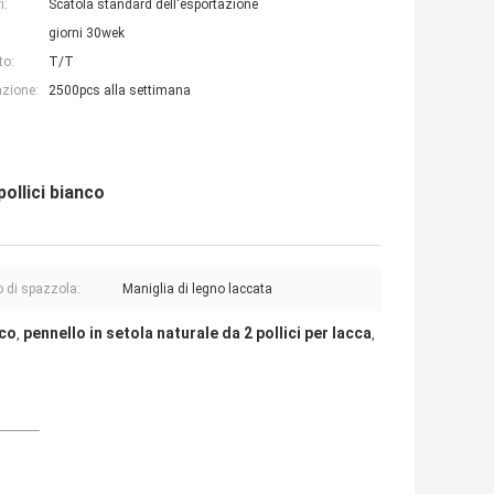
i:
Scatola standard dell'esportazione
giorni 30wek
to:
T/T
azione:
2500pcs alla settimana
ollici bianco
 di spazzola:
Maniglia di legno laccata
nco
pennello in setola naturale da 2 pollici per lacca
,
,
______