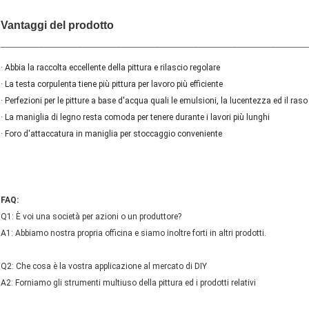
Vantaggi del prodotto
_______________________________________________________________
· Abbia la raccolta eccellente della pittura e rilascio regolare
· La testa corpulenta tiene più pittura per lavoro più efficiente
· Perfezioni per le pitture a base d'acqua quali le emulsioni, la lucentezza ed il raso
· La maniglia di legno resta comoda per tenere durante i lavori più lunghi
· Foro d'attaccatura in maniglia per stoccaggio conveniente
FAQ:
Q1: È voi una società per azioni o un produttore?
A1: Abbiamo nostra propria officina e siamo inoltre forti in altri prodotti.
Q2: Che cosa è la vostra applicazione al mercato di DIY
A2: Forniamo gli strumenti multiuso della pittura ed i prodotti relativi