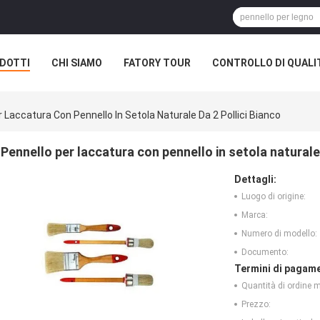
DOTTI
CHI SIAMO
FATORY TOUR
CONTROLLO DI QUALI
 Laccatura Con Pennello In Setola Naturale Da 2 Pollici Bianco
Pennello per laccatura con pennello in setola naturale 
Dettagli:
Luogo di origine:
Marca:
Numero di modello:
Documento:
Termini di pagame
Quantità di ordine 
Prezzo: