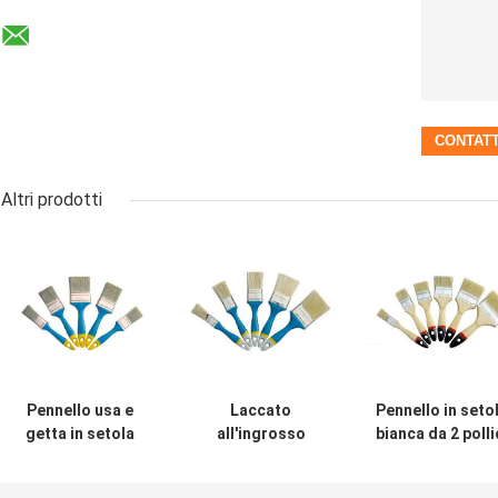
Altri prodotti
Pennello usa e
Laccato
Pennello in seto
getta in setola
all'ingrosso
bianca da 2 polli
bianca in
Acquista pennelli
con manico in
poliestere sfuso
OEM setola
legno