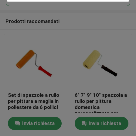
Prodotti raccomandati
Set di spazzole a rullo
6" 7" 9" 10" spazzola a
Casa
per pittura a maglia in
rullo per pittura
poliestere da 6 pollici
domestica
personalizzata per
Prodotti
decoratori
Invia richiesta
Invia richiesta
Chi siamo