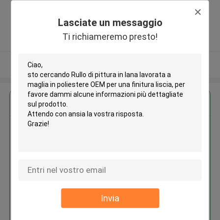
Jianghan District, Wuhan, Hubei,
China ,La CINA
Lasciate un messaggio
5.0
Ti richiameremo presto!
Fornitore verificato
Osservi più
Ottieni il miglior prezzo per
Rullo di pittura in lana lavorata a
maglia in poliestere OEM per una
finitura liscia
Invia
Continua