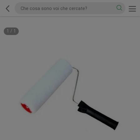
1
/
1