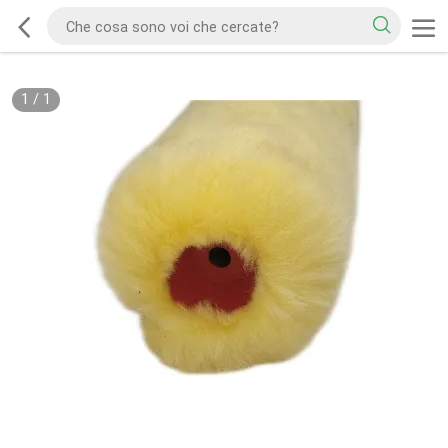
1
/
1