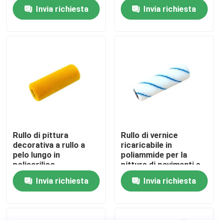
Invia richiesta
Invia richiesta
Fatory Tour
Controllo di qualità
Contattaci
notizie
Rullo di pittura
Rullo di vernice
decorativa a rullo a
ricaricabile in
Tutti i casi
pelo lungo in
poliammide per la
poliacrilico
pittura di pavimenti e
personalizzato
pareti
Invia richiesta
Invia richiesta
Pennello per la casa
Spazzola a filamento sintetico