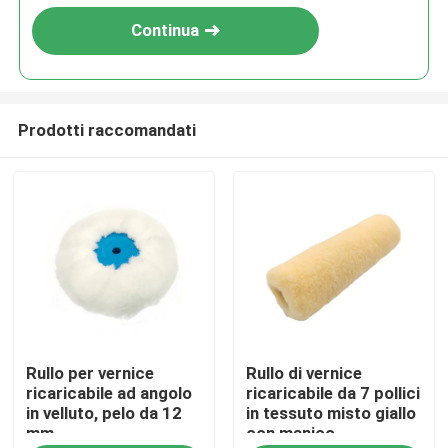
Continua
Prodotti raccomandati
Casa
Rullo per vernice
Rullo di vernice
Prodotti
ricaricabile ad angolo
ricaricabile da 7 pollici
in velluto, pelo da 12
in tessuto misto giallo
mm
con manico
Chi siamo