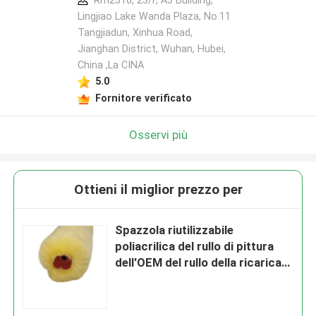
Rm2310, 23/F, A3 Building,
Lingjiao Lake Wanda Plaza, No.11
Tangjiadun, Xinhua Road,
Jianghan District, Wuhan, Hubei,
China ,La CINA
5.0
Fornitore verificato
Osservi più
Ottieni il miglior prezzo per
Spazzola riutilizzabile
poliacrilica del rullo di pittura
dell'OEM del rullo della ricarica
della pittura del centro 40mm